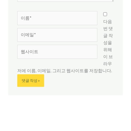
이
름
다음
*
번 댓
이
글 작
메
성을
일
웹
위해
*
사
이 브
이
라우
트
저에 이름, 이메일, 그리고 웹사이트를 저장합니다.