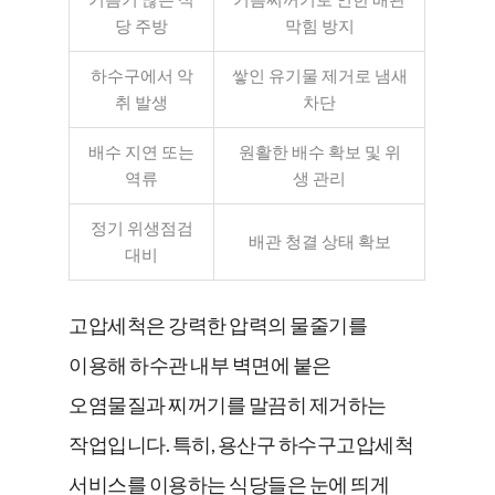
당 주방
막힘 방지
하수구에서 악
쌓인 유기물 제거로 냄새
취 발생
차단
배수 지연 또는
원활한 배수 확보 및 위
역류
생 관리
정기 위생점검
배관 청결 상태 확보
대비
고압세척은 강력한 압력의 물줄기를
이용해 하수관 내부 벽면에 붙은
오염물질과 찌꺼기를 말끔히 제거하는
작업입니다. 특히, 용산구 하수구고압세척
서비스를 이용하는 식당들은 눈에 띄게