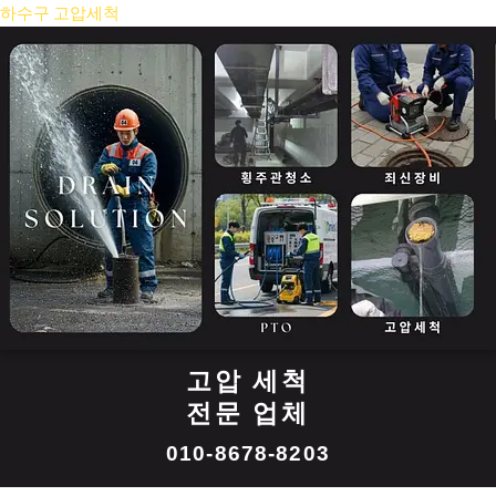
콘
하수구 고압세척
텐
츠
로
건
너
뛰
기
고압 세척
전문 업체
010-8678-8203