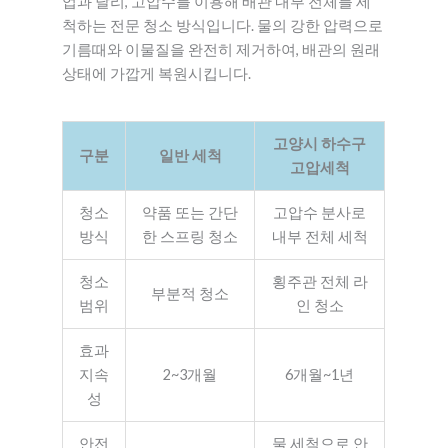
업과 달리, 고압수를 이용해 배관 내부 전체를 세
척하는 전문 청소 방식입니다. 물의 강한 압력으로
기름때와 이물질을 완전히 제거하여, 배관의 원래
상태에 가깝게 복원시킵니다.
고양시 하수구
구분
일반 세척
고압세척
청소
약품 또는 간단
고압수 분사로
방식
한 스프링 청소
내부 전체 세척
청소
횡주관 전체 라
부분적 청소
범위
인 청소
효과
지속
2~3개월
6개월~1년
성
안전
물 세척으로 안