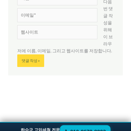
름
다음
*
번 댓
이
글 작
메
성을
일
웹
위해
*
사
이 브
이
라우
트
저에 이름, 이메일, 그리고 웹사이트를 저장합니다.
하수구 고압세척 전문