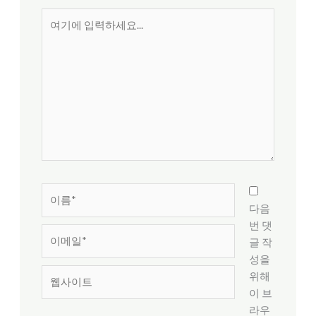
여
기
에
입
력
하
세
요...
이
름
다음
*
번 댓
이
글 작
메
성을
일
웹
위해
*
사
이 브
이
라우