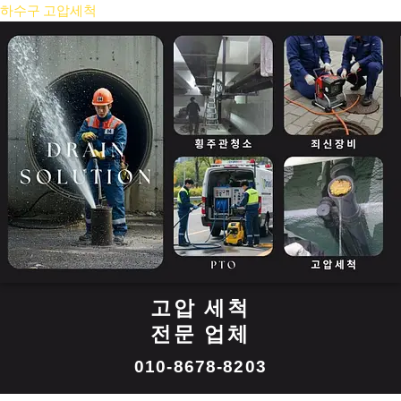
콘
하수구 고압세척
텐
츠
로
건
너
뛰
기
고압 세척
전문 업체
010-8678-8203