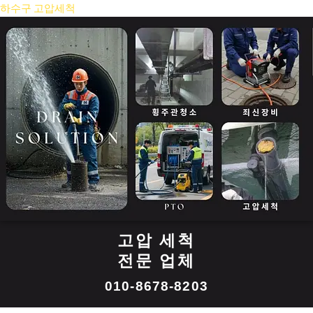
콘
하수구 고압세척
텐
츠
로
건
너
뛰
기
고압 세척
전문 업체
010-8678-8203