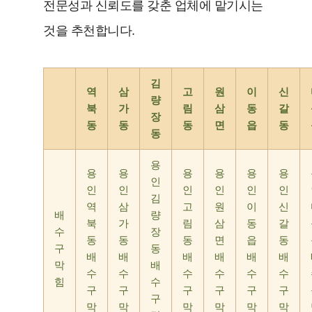
전문성과 신뢰도를 갖춘 업체에 맡기시는
것을 추천합니다.
김
역
삼
고
원
이
신
량
북
가
림
삼
동
갈
장
동
동
동
면
읍
동
동
용
용
용
용
용
용
용
인
인
인
인
인
인
인
김
역
삼
고
원
이
신
배
량
북
가
림
삼
동
갈
수
장
동
동
동
면
읍
동
구
동
배
배
배
배
배
배
막
배
수
수
수
수
수
수
힘
수
구
구
구
구
구
구
구
막
막
막
막
막
막