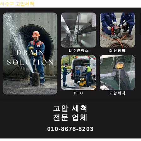
콘
하수구 고압세척
텐
츠
로
건
너
뛰
기
고압 세척
전문 업체
010-8678-8203