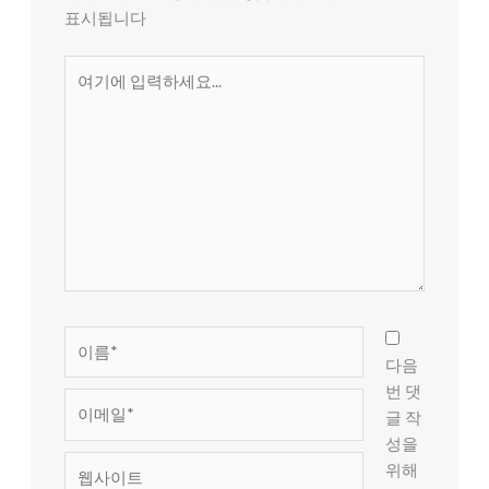
표시됩니다
여
기
에
입
력
하
세
요...
이
름
다음
*
번 댓
이
글 작
메
성을
일
웹
위해
*