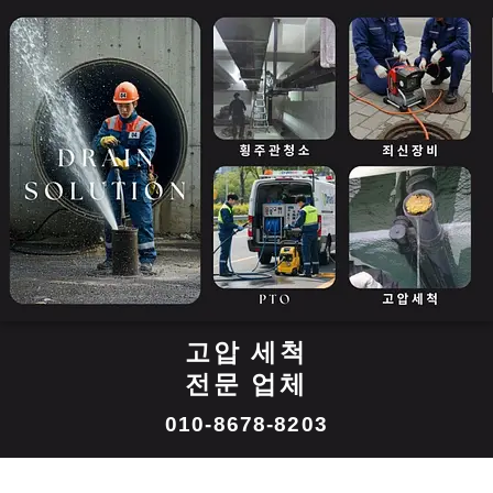
콘
텐
츠
로
건
너
뛰
기
고압 세척
전문 업체
010-8678-8203