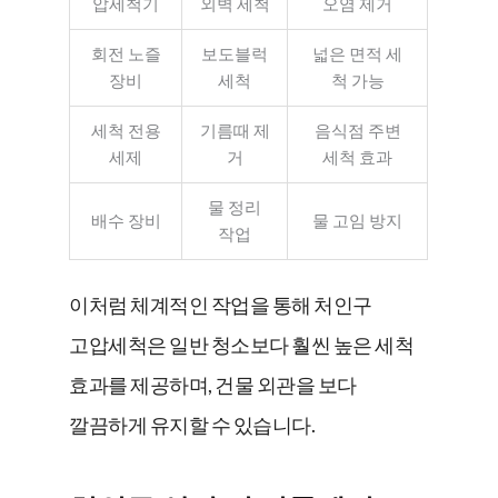
압세척기
외벽 세척
오염 제거
회전 노즐
보도블럭
넓은 면적 세
장비
세척
척 가능
세척 전용
기름때 제
음식점 주변
세제
거
세척 효과
물 정리
배수 장비
물 고임 방지
작업
이처럼 체계적인 작업을 통해 처인구
고압세척은 일반 청소보다 훨씬 높은 세척
효과를 제공하며, 건물 외관을 보다
깔끔하게 유지할 수 있습니다.