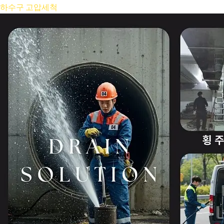
콘
하수구 고압세척
텐
츠
로
건
너
뛰
기