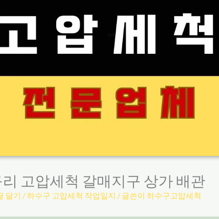
구리 고압세척 갈매지구 상가 배관
글 달기
/
하수구 고압세척 작업일지
/ 글쓴이
하수구고압세척