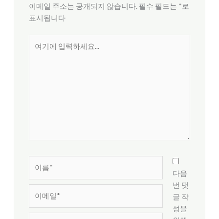
이메일 주소는 공개되지 않습니다.
필수 필드는
*
로
표시됩니다
여
기
에
입
력
하
세
요...
이
름
다음
*
번 댓
이
글 작
메
성을
일
웹