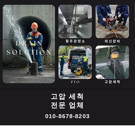
콘
텐
츠
로
건
너
뛰
기
고압 세척
전문 업체
010-8678-8203