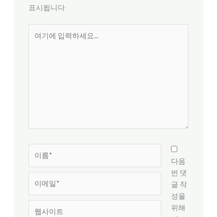
표시됩니다
여
기
에
입
력
하
세
요...
이
름
다음
*
번 댓
이
글 작
메
성을
일
웹
위해
*
사