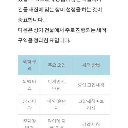
건물 재질에 맞는 장비 설정을 하는 것이
중요합니다.
다음은 상가 건물에서 주로 진행되는 세척
구역을 정리한 표입니다.
세척 구
주요 오염
세척 방법
역
외벽 타
미세먼지,
중압 고압세척
일
매연
상가 바
이끼, 흙먼
고압세척 + 브
닥
지
러시
주차장
타이어 자
강압 세척
바닥
국, 기름