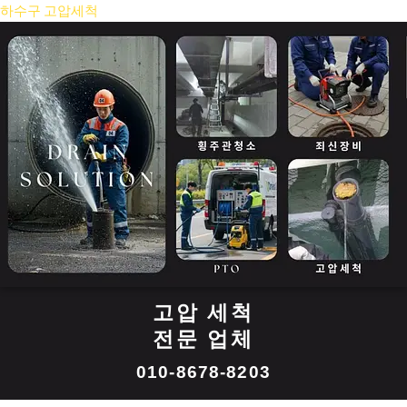
콘
하수구 고압세척
텐
츠
로
건
너
뛰
기
고압 세척
전문 업체
010-8678-8203