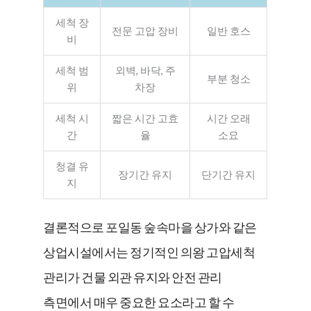
세척 장
전문 고압 장비
일반 호스
비
세척 범
외벽, 바닥, 주
부분 청소
위
차장
세척 시
짧은 시간 고효
시간 오래
간
율
소요
청결 유
장기간 유지
단기간 유지
지
결론적으로 포일동 숲속마을 상가와 같은
상업시설에서는 정기적인 의왕 고압세척
관리가 건물 외관 유지와 안전 관리
측면에서 매우 중요한 요소라고 할 수