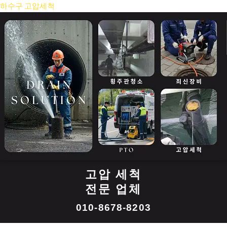
콘
하수구 고압세척
텐
츠
로
건
너
뛰
기
고압 세척
전문 업체
010-8678-8203