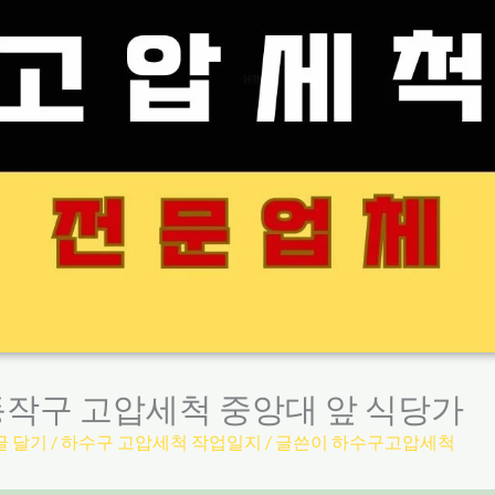
동작구 고압세척 중앙대 앞 식당가
글 달기
/
하수구 고압세척 작업일지
/ 글쓴이
하수구고압세척