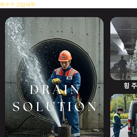
콘
하수구 고압세척
텐
츠
로
건
너
뛰
기