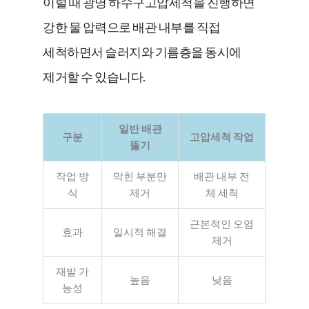
이럴 때 광명 하수구고압세척을 진행하면
강한 물 압력으로 배관 내부를 직접
세척하면서 슬러지와 기름층을 동시에
제거할 수 있습니다.
일반 배관
구분
고압세척 작업
뚫기
작업 방
막힌 부분만
배관 내부 전
식
제거
체 세척
근본적인 오염
효과
일시적 해결
제거
재발 가
높음
낮음
능성