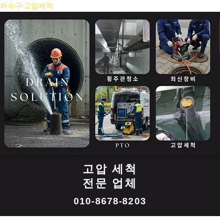
콘
하수구 고압세척
텐
츠
로
건
너
뛰
기
고압 세척
전문 업체
010-8678-8203