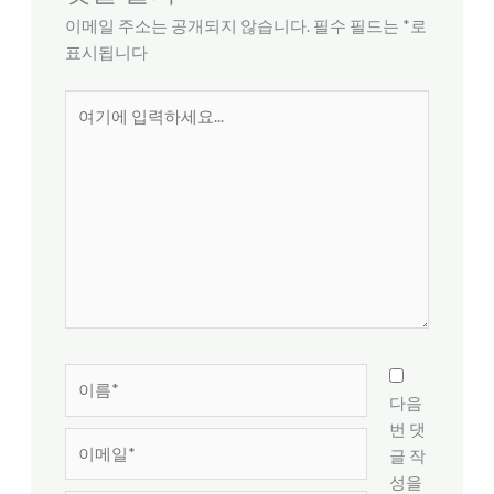
이메일 주소는 공개되지 않습니다.
필수 필드는
*
로
표시됩니다
여
기
에
입
력
하
세
요...
이
름
다음
*
번 댓
이
글 작
메
성을
일