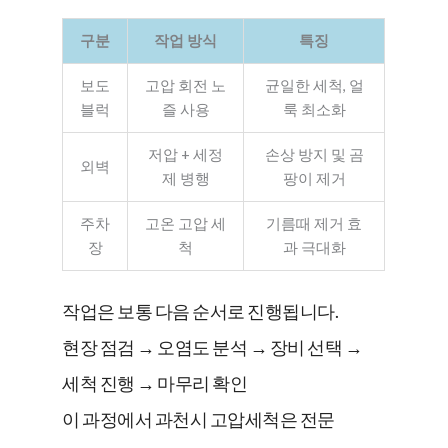
구분
작업 방식
특징
보도
고압 회전 노
균일한 세척, 얼
블럭
즐 사용
룩 최소화
저압 + 세정
손상 방지 및 곰
외벽
제 병행
팡이 제거
주차
고온 고압 세
기름때 제거 효
장
척
과 극대화
작업은 보통 다음 순서로 진행됩니다.
현장 점검 → 오염도 분석 → 장비 선택 →
세척 진행 → 마무리 확인
이 과정에서 과천시 고압세척은 전문