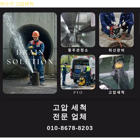
콘
하수구 고압세척
텐
츠
로
건
너
뛰
기
고압 세척
전문 업체
010-8678-8203