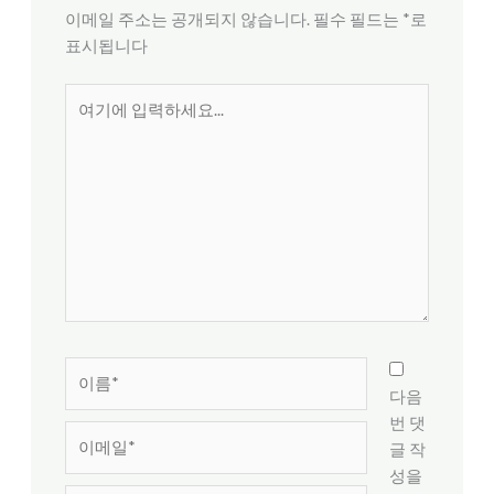
이메일 주소는 공개되지 않습니다.
필수 필드는
*
로
표시됩니다
여
기
에
입
력
하
세
요...
이
름
다음
*
번 댓
이
글 작
메
성을
일